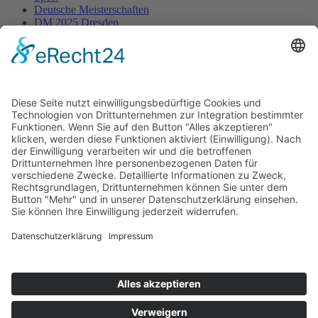
Deutsche Meisterschaften
DM 2025 Dresden
Ergebnisse DM 2025
Ergebnisse DM 2025 in
Dresden
Über die Filterfunktion kann man Sportarten, Altersklassen etc.
selektieren bzw. suchen.
Sobald vorhanden, werden auch die Ergebnisse angezeigt.
Impressum
Datenschutz
Cookie-Settings
Spenden
Sitemap
unterstützt durch: