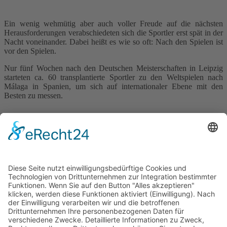
Ein wenig wehmütig aber auch voller Freude auf die nächsten
Herausforderungen verabschiedeten sich die Sportler erst spät in der
Nacht voneinander. Dabei heißt es wie so oft: Nach den Spielen ist
vor den Spielen.
Nur fünf Wochen nach den Deutschen Meisterschaften in Leipzig
starteten ca. 60 transplantierte Sportler zu den Weltspielen nach
Málaga in Spanien, um sich auf internationaler Ebene mit den
Besten zu messen.
Hier geht´s
zu den Ergebnissen der DM ➜
Hier noch ein Zusammenschnitt von Impressionen während der DM in Leipzig: