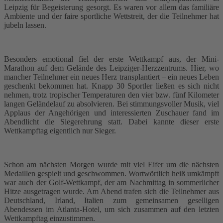
Leipzig für Begeisterung gesorgt. Es waren vor allem das familiäre
Ambiente und der faire sportliche Wettstreit, der die Teilnehmer hat
jubeln lassen.
Besonders emotional fiel der erste Wettkampf aus, der Mini-
Marathon auf dem Gelände des Leipziger-Herzzentrums. Hier, wo
mancher Teilnehmer ein neues Herz transplantiert – ein neues Leben
geschenkt bekommen hat. Knapp 30 Sportler ließen es sich nicht
nehmen, trotz tropischer Temperaturen den vier bzw. fünf Kilometer
langen Geländelauf zu absolvieren. Bei stimmungsvoller Musik, viel
Applaus der Angehörigen und interessierten Zuschauer fand im
Abendlicht die Siegerehrung statt. Dabei kannte dieser erste
Wettkampftag eigentlich nur Sieger.
Schon am nächsten Morgen wurde mit viel Eifer um die nächsten
Medaillen gespielt und geschwommen. Wortwörtlich heiß umkämpft
war auch der Golf-Wettkampf, der am Nachmittag in sommerlicher
Hitze ausgetragen wurde. Am Abend trafen sich die Teilnehmer aus
Deutschland, Irland, Italien zum gemeinsamen geselligen
Abendessen im Atlanta-Hotel, um sich zusammen auf den letzten
Wettkampftag einzustimmen.