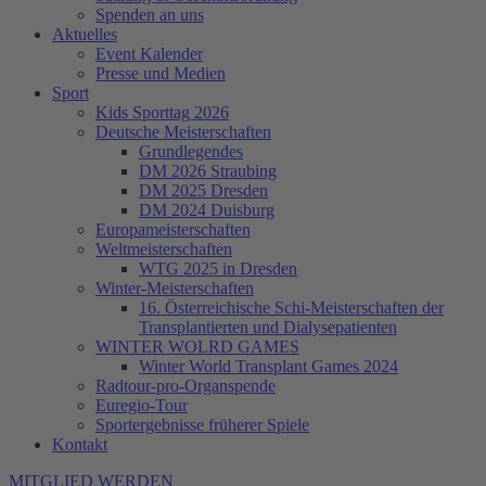
Spenden an uns
Aktuelles
Event Kalender
Presse und Medien
Sport
Kids Sporttag 2026
Deutsche Meisterschaften
Grundlegendes
DM 2026 Straubing
DM 2025 Dresden
DM 2024 Duisburg
Europameisterschaften
Weltmeisterschaften
WTG 2025 in Dresden
Winter-Meisterschaften
16. Österreichische Schi-Meisterschaften der
Transplantierten und Dialysepatienten
WINTER WOLRD GAMES
Winter World Transplant Games 2024
Radtour-pro-Organspende
Euregio-Tour
Sportergebnisse früherer Spiele
Kontakt
MITGLIED WERDEN