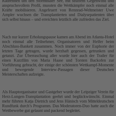
Radrennen um den Störmthaler See, mit straffem Gegenwind und
anspruchsvollem Profil, mussten die Wettkämpfer noch einmal alle
Kräfte mobilisieren. Angefeuert von Rennrad-Weltmeister Uwe
Ampler wuchsen die Transplantierten und Dialysepatienten über
sich selbst hinaus – und erreichten letztlich alle zufrieden das Ziel.
Nach nur kurzer Erholungspause kamen am Abend im Atlanta-Hotel
noch einmal alle Teilnehmer, Organisatoren und Helfer beim
Abschluss-Bankett zusammen. Noch immer von der Euphorie der
letzten Tage getragen, wurde herzhaft gegessen, getrunken und
getanzt. Zur Überraschung aller wurde hier auch der Trailer für
einen Kurzfilm von Maria Haase und Torsten Backofen zur
Vorführung gebracht, der einige der schönsten Wettkampf-Momente
und bewegende Interview-Passagen dieser Deutschen
Meisterschaften aufzeigte.
Als Hauptorganisator und Gastgeber wurde der Leipziger Verein für
Herz-Lungen-Transplantation geehrt und beglückwünscht. Einmal
mehr führten Katja Dietrich und Jens Hänisch vom Mitteldeutschen
Rundfunk durch’s Programm. Das Moderatoren-Duo hatte auch die
Wettbewerbe gut gelaunt und packend begleitet.