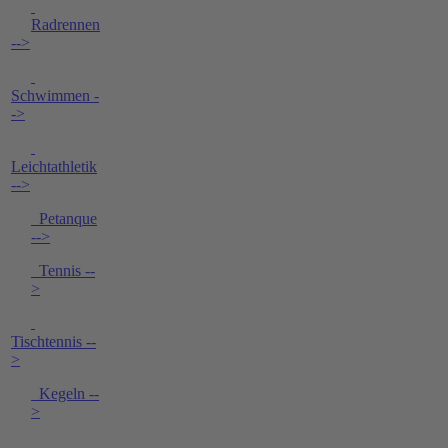
Radrennen
-->
Schwimmen -
->
Leichtathletik
-->
Petanque
-->
Tennis --
>
Tischtennis --
>
Kegeln --
>