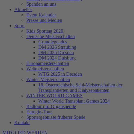
Spenden an uns
Aktuelles
Event Kalender
Presse und Medien
Sport
Kids Sporttag 2026
Deutsche Meisterschaften
Grundlegendes
DM 2026 Straubing
DM 2025 Dresden
DM 2024 Duisburg
Europameisterschaften
Weltmeisterschaften
WTG 2025 in Dresden
Winter-Meisterschaften
16. Österreichische Schi-Meisterschaften der
Transplantierten und Dialysepatienten
WINTER WOLRD GAMES
Winter World Transplant Games 2024
Radtour-pro-Organspende
Euregio-Tour
Sportergebnisse früherer Spiele
Kontakt
MITGLIED WERDEN